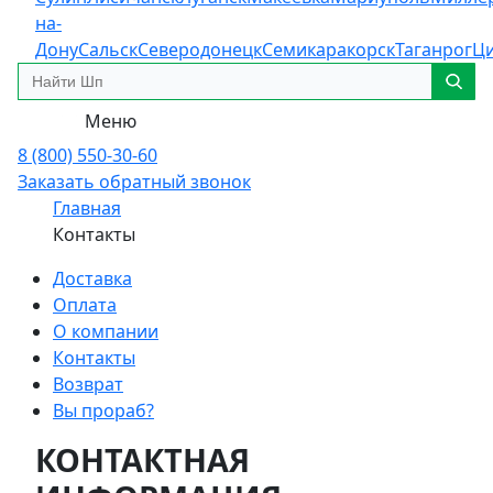
на-
Дону
Сальск
Северодонецк
Семикаракорск
Таганрог
Ц
Меню
8 (800) 550-30-60
Заказать обратный звонок
Главная
Контакты
Доставка
Оплата
О компании
Контакты
Возврат
Вы прораб?
КОНТАКТНАЯ