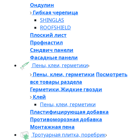
Ондулин
Гибкая черепица
SHINGLAS
ROOFSHIELD
Плоский лист
Профнастил
Сэндвич панели
Фасадные панели
Пены, клеи, герметики
Пены, клеи, герметики
Посмотреть
все товары раздела
Герметики,Жидкие гвозди
Клей
Пены, клеи, герметики
Пластифицирующая добавка
Противоморозная добавка
Монтажная пена
Тротуарная плитка, поребрик