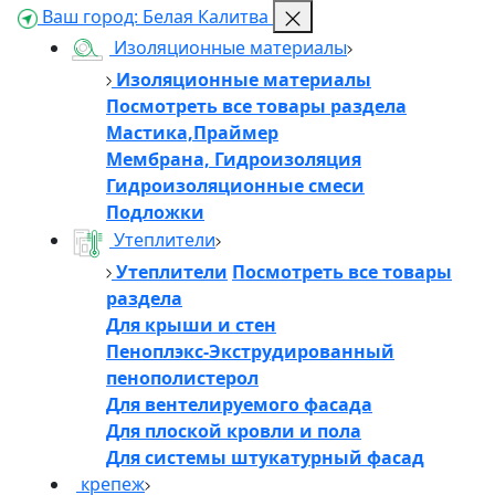
Ваш город:
Белая Калитва
Изоляционные материалы
Изоляционные материалы
Посмотреть все товары раздела
Мастика,Праймер
Мембрана, Гидроизоляция
Гидроизоляционные смеси
Подложки
Утеплители
Утеплители
Посмотреть все товары
раздела
Для крыши и стен
Пеноплэкс-Экструдированный
пенополистерол
Для вентелируемого фасада
Для плоской кровли и пола
Для системы штукатурный фасад
крепеж