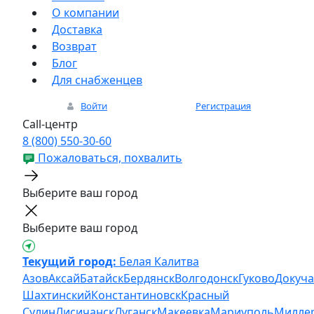
О компании
Доставка
Возврат
Блог
Для снабженцев
Войти
Регистрация
Call-центр
8 (800) 550-30-60
Пожаловаться, похвалить
Выберите ваш город
Выберите ваш город
Текущий город:
Белая Калитва
Азов
Аксай
Батайск
Бердянск
Волгодонск
Гуково
Докуча
Шахтинский
Константиновск
Красный
Сулин
Лисичанск
Луганск
Макеевка
Мариуполь
Милле