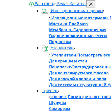
Ваш город:
Белая Калитва
Изоляционные материалы
Изоляционные материалы
Мастика,Праймер
Мембрана, Гидроизоляция
Гидроизоляционные смеси
Подложки
Утеплители
Утеплители
Посмотреть все
Для крыши и стен
Пеноплэкс-Экструдированны
Для вентелируемого фасада
Для плоской кровли и пола
Для системы штукатурный ф
крепеж
крепеж
Посмотреть все тов
Шурупы
Саморезы