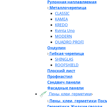
Рулонная наплавляемая
Металлочерепица
CLASSIC
KAMEA
KREDO
Kvinta Uno
MODERN
QUADRO PROFI
Ондулин
Гибкая черепица
SHINGLAS
ROOFSHIELD
Плоский лист
Профнастил
Сэндвич панели
Фасадные панели
Пены, клеи, герметики
Пены, клеи, герметики
Посм
Герметики,Жидкие гвозди