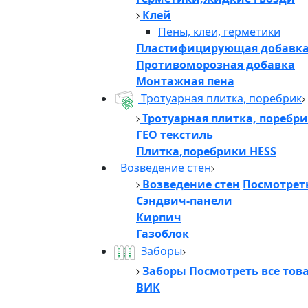
Клей
Пены, клеи, герметики
Пластифицирующая добавк
Противоморозная добавка
Монтажная пена
Тротуарная плитка, поребрик
Тротуарная плитка, поребр
ГЕО текстиль
Плитка,поребрики HESS
Возведение стен
Возведение стен
Посмотреть
Сэндвич-панели
Кирпич
Газоблок
Заборы
Заборы
Посмотреть все тов
ВИК