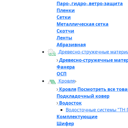
Паро-,гидро-,ветро-защита
Пленки
Сетки
Металлическая сетка
Скотчи
Ленты
Абразивная
Древесно-стружечные матери
Древесно-стружечные мате
Фанера
ОСП
Кровля
Кровля
Посмотреть все тов
Подкладочный ковер
Водосток
Водосточные системы "ТН 
Комплектующие
Шифер