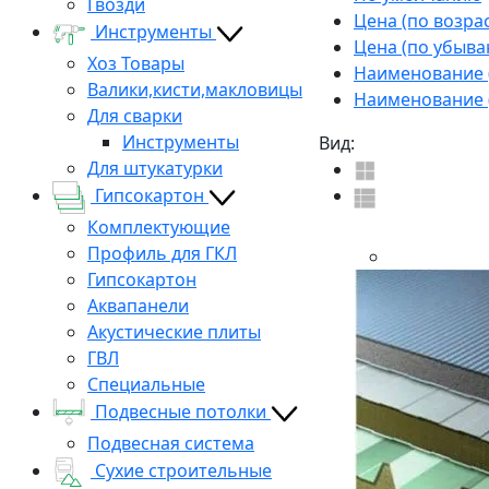
Гвозди
Цена (по возра
Инструменты
Цена (по убыва
Хоз Товары
Наименование (
Валики,кисти,макловицы
Наименование (
Для сварки
Инструменты
Вид:
Для штукатурки
Гипсокартон
Комплектующие
Профиль для ГКЛ
Гипсокартон
Аквапанели
Акустические плиты
ГВЛ
Специальные
Подвесные потолки
Подвесная система
Сухие строительные