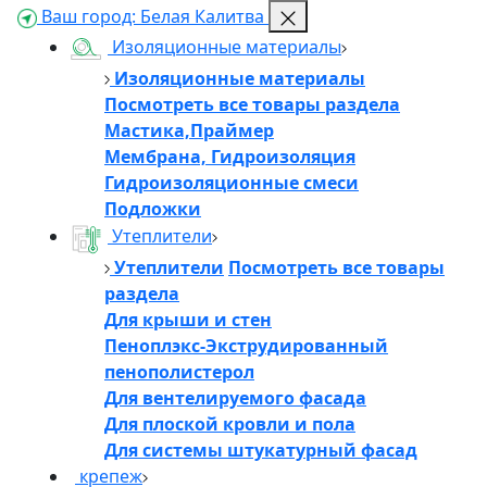
Ваш город:
Белая Калитва
Изоляционные материалы
Изоляционные материалы
Посмотреть все товары раздела
Мастика,Праймер
Мембрана, Гидроизоляция
Гидроизоляционные смеси
Подложки
Утеплители
Утеплители
Посмотреть все товары
раздела
Для крыши и стен
Пеноплэкс-Экструдированный
пенополистерол
Для вентелируемого фасада
Для плоской кровли и пола
Для системы штукатурный фасад
крепеж