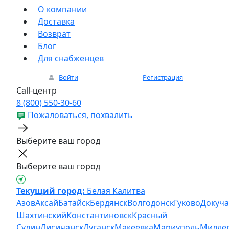
О компании
Доставка
Возврат
Блог
Для снабженцев
Войти
Регистрация
Call-центр
8 (800) 550-30-60
Пожаловаться, похвалить
Выберите ваш город
Выберите ваш город
Текущий город:
Белая Калитва
Азов
Аксай
Батайск
Бердянск
Волгодонск
Гуково
Докуча
Шахтинский
Константиновск
Красный
Сулин
Лисичанск
Луганск
Макеевка
Мариуполь
Милле