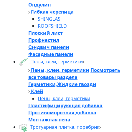
Ондулин
Гибкая черепица
SHINGLAS
ROOFSHIELD
Плоский лист
Профнастил
Сэндвич панели
Фасадные панели
Пены, клеи, герметики
Пены, клеи, герметики
Посмотреть
все товары раздела
Герметики,Жидкие гвозди
Клей
Пены, клеи, герметики
Пластифицирующая добавка
Противоморозная добавка
Монтажная пена
Тротуарная плитка, поребрик