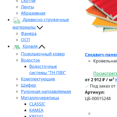
Скотчи
Ленты
Абразивная
Древесно-стружечные
материалы
Фанера
ОСП
Кровля
Подкладочный ковер
Сэндвич-панел
Водосток
Кровельная
Водосточные
системы "ТН ПВХ"
Посмотреть
Комплектующие
от 2 912 ₽ / м²
Шифер
Под заказ от 
Рулонная наплавляемая
Артикул:
Металлочерепица
ЦБ-00015248
CLASSIC
KAMEA
KREDO