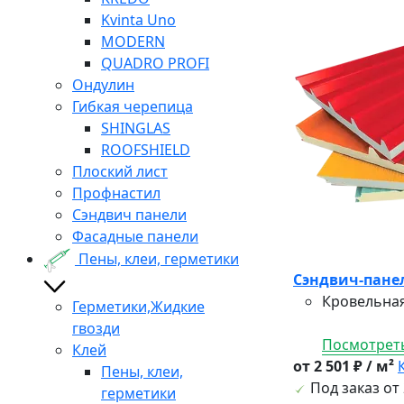
Kvinta Uno
MODERN
QUADRO PROFI
Ондулин
Гибкая черепица
SHINGLAS
ROOFSHIELD
Плоский лист
Профнастил
Сэндвич панели
Фасадные панели
Пены, клеи, герметики
Сэндвич-панел
Кровельная
Герметики,Жидкие
гвозди
Посмотреть
Клей
от 2 501 ₽ / м²
Пены, клеи,
Под заказ от 
герметики