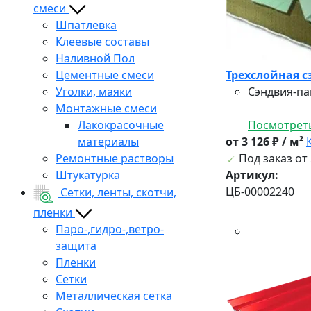
смеси
Шпатлевка
Клеевые составы
Наливной Пол
Цементные смеси
Трехслойная с
Уголки, маяки
Сэндвия-па
Монтажные смеси
Лакокрасочные
Посмотреть
материалы
от 3 126 ₽ / м²
Ремонтные растворы
Под заказ от 
Штукатурка
Артикул:
ЦБ-00002240
Сетки, ленты, скотчи,
пленки
Паро-,гидро-,ветро-
защита
Пленки
Сетки
Металлическая сетка