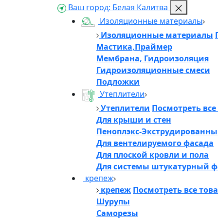
Ваш город:
Белая Калитва
Изоляционные материалы
Изоляционные материалы
Мастика,Праймер
Мембрана, Гидроизоляция
Гидроизоляционные смеси
Подложки
Утеплители
Утеплители
Посмотреть все
Для крыши и стен
Пеноплэкс-Экструдированны
Для вентелируемого фасада
Для плоской кровли и пола
Для системы штукатурный ф
крепеж
крепеж
Посмотреть все тов
Шурупы
Саморезы