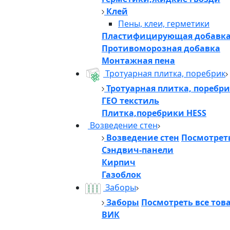
Клей
Пены, клеи, герметики
Пластифицирующая добавк
Противоморозная добавка
Монтажная пена
Тротуарная плитка, поребрик
Тротуарная плитка, поребр
ГЕО текстиль
Плитка,поребрики HESS
Возведение стен
Возведение стен
Посмотреть
Сэндвич-панели
Кирпич
Газоблок
Заборы
Заборы
Посмотреть все тов
ВИК