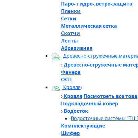
Паро-,гидро-,ветро-защита
Пленки
Сетки
Металлическая сетка
Скотчи
Ленты
Абразивная
Древесно-стружечные матери
Древесно-стружечные мате
Фанера
ОСП
Кровля
Кровля
Посмотреть все тов
Подкладочный ковер
Водосток
Водосточные системы "ТН 
Комплектующие
Шифер