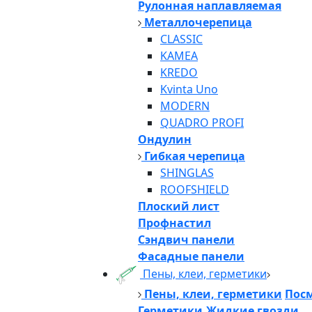
Рулонная наплавляемая
Металлочерепица
CLASSIC
KAMEA
KREDO
Kvinta Uno
MODERN
QUADRO PROFI
Ондулин
Гибкая черепица
SHINGLAS
ROOFSHIELD
Плоский лист
Профнастил
Сэндвич панели
Фасадные панели
Пены, клеи, герметики
Пены, клеи, герметики
Посм
Герметики,Жидкие гвозди