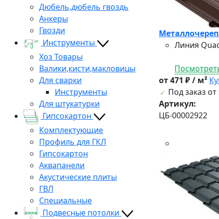
Дюбель,дюбель гвоздь
Анкеры
Гвозди
Металлочерепи
Инструменты
Линия Quad
Хоз Товары
Валики,кисти,макловицы
Посмотреть
Для сварки
от 471 ₽ / м²
Ку
Инструменты
Под заказ от 
Для штукатурки
Артикул:
ЦБ-00002922
Гипсокартон
Комплектующие
Профиль для ГКЛ
Гипсокартон
Аквапанели
Акустические плиты
ГВЛ
Специальные
Подвесные потолки