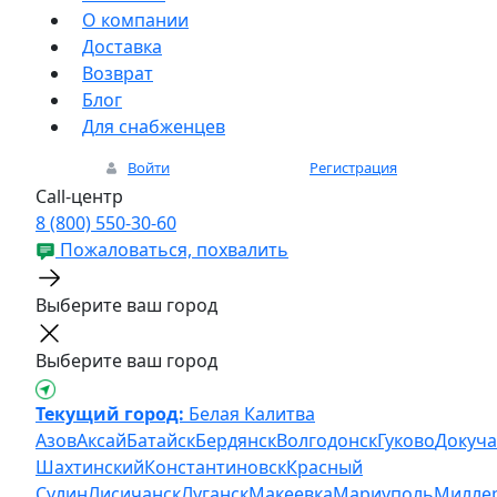
О компании
Доставка
Возврат
Блог
Для снабженцев
Войти
Регистрация
Call-центр
8 (800) 550-30-60
Пожаловаться, похвалить
Выберите ваш город
Выберите ваш город
Текущий город:
Белая Калитва
Азов
Аксай
Батайск
Бердянск
Волгодонск
Гуково
Докуча
Шахтинский
Константиновск
Красный
Сулин
Лисичанск
Луганск
Макеевка
Мариуполь
Милле