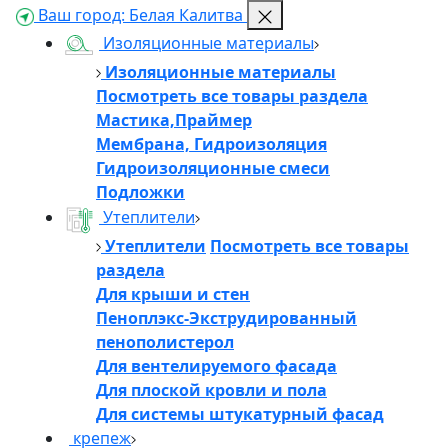
Ваш город:
Белая Калитва
Изоляционные материалы
Изоляционные материалы
Посмотреть все товары раздела
Мастика,Праймер
Мембрана, Гидроизоляция
Гидроизоляционные смеси
Подложки
Утеплители
Утеплители
Посмотреть все товары
раздела
Для крыши и стен
Пеноплэкс-Экструдированный
пенополистерол
Для вентелируемого фасада
Для плоской кровли и пола
Для системы штукатурный фасад
крепеж