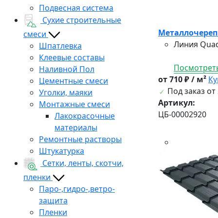
Подвесная система
Сухие строительные
Металлочерепи
смеси
Линия Quad
Шпатлевка
Клеевые составы
Посмотреть
Наливной Пол
от 710 ₽ / м²
Ку
Цементные смеси
Под заказ от 
Уголки, маяки
Артикул:
Монтажные смеси
ЦБ-00002920
Лакокрасочные
материалы
Ремонтные растворы
Штукатурка
Сетки, ленты, скотчи,
пленки
Паро-,гидро-,ветро-
защита
Пленки