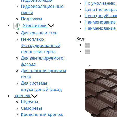
По умолчанию
Гидроизоляционные
Цена (по возра
смеси
Цена (по убыва
Подложки
Наименование (
Утеплители
Наименование (
Для крыши и стен
Вид:
Пеноплэкс-
Экструдированный
пенополистерол
Для вентелируемого
фасада
Для плоской кровли и
пола
Для системы
штукатурный фасад
крепеж
Шурупы
Саморезы
Кровельный крепеж