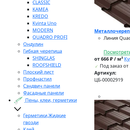
CLASSIC
KAMEA
KREDO
Kvinta Uno
MODERN
Металлочерепи
QUADRO PROFI
Линия Quad
Ондулин
Гибкая черепица
Посмотреть
SHINGLAS
от 666 ₽ / м²
Ку
ROOFSHIELD
Под заказ от 
Плоский лист
Артикул:
Профнастил
ЦБ-00002919
Сэндвич панели
Фасадные панели
Пены, клеи, герметики
Герметики,Жидкие
гвозди
Клей