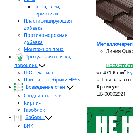
Пены, клеи,
герметики
Пластифицирующая
добавка
Противоморозная
добавка
Металлочерепи
Монтажная пена
Линия Quad
Тротуарная плитка,
поребрик
Посмотреть
ГЕО текстиль
от 471 ₽ / м²
Ку
Плитка,поребрики HESS
Под заказ от 
Артикул:
Возведение стен
ЦБ-00002921
Сэндвич-панели
Кирпич
Газоблок
Заборы
ВИК