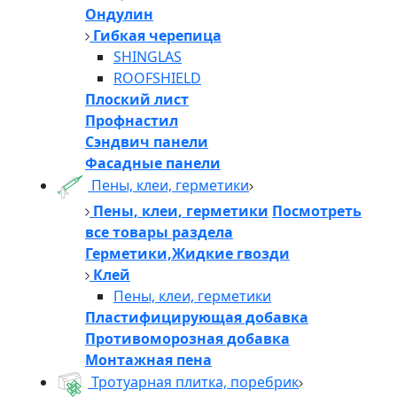
Ондулин
Гибкая черепица
SHINGLAS
ROOFSHIELD
Плоский лист
Профнастил
Сэндвич панели
Фасадные панели
Пены, клеи, герметики
Пены, клеи, герметики
Посмотреть
все товары раздела
Герметики,Жидкие гвозди
Клей
Пены, клеи, герметики
Пластифицирующая добавка
Противоморозная добавка
Монтажная пена
Тротуарная плитка, поребрик