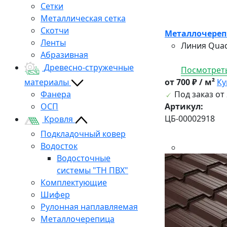
Сетки
Металлическая сетка
Скотчи
Металлочерепи
Ленты
Линия Quad
Абразивная
Древесно-стружечные
Посмотреть
материалы
от 700 ₽ / м²
Ку
Фанера
Под заказ от 
ОСП
Артикул:
ЦБ-00002918
Кровля
Подкладочный ковер
Водосток
Водосточные
системы "ТН ПВХ"
Комплектующие
Шифер
Рулонная наплавляемая
Металлочерепица