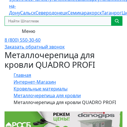
на-
Дону
Сальск
Северодонецк
Семикаракорск
Таганрог
Ц
Меню
8 (800) 550-30-60
Заказать обратный звонок
Металлочерепица для
кровли QUADRO PROFI
Главная
Интернет-Магазин
Кровельные материалы
Металлочерепица для кровли
Металлочерепица для кровли QUADRO PROFI