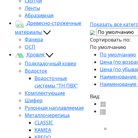
Скотчи
Ленты
Абразивная
Древесно-стружечные
Показать все катег
материалы
Фанера
Сортировать по:
ОСП
По умолчанию
По умолчанию
Кровля
Цена (по возра
Подкладочный ковер
Цена (по убыва
Водосток
Наименование (
Водосточные
Наименование (
системы "ТН ПВХ"
Комплектующие
Вид:
Шифер
Рулонная наплавляемая
Металлочерепица
CLASSIC
KAMEA
KREDO