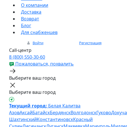
О компании
Доставка
Возврат
Блог
Для снабженцев
Войти
Регистрация
Call-центр
8 (800) 550-30-60
Пожаловаться, похвалить
Выберите ваш город
Выберите ваш город
Текущий город:
Белая Калитва
Азов
Аксай
Батайск
Бердянск
Волгодонск
Гуково
Докуча
Шахтинский
Константиновск
Красный
Сулин
Лисичанск
Луганск
Макеевка
Мариуполь
Милле