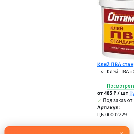
Клей ПВА стан
Клей ПВА «
Посмотреть
от 485 ₽ / шт
К
Под заказ от 
Артикул:
ЦБ-00002229
×