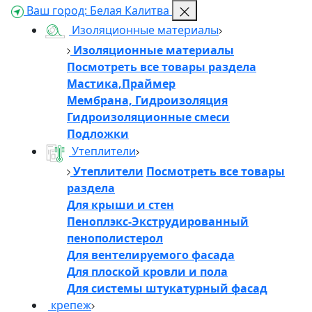
Ваш город:
Белая Калитва
Изоляционные материалы
Изоляционные материалы
Посмотреть все товары раздела
Мастика,Праймер
Мембрана, Гидроизоляция
Гидроизоляционные смеси
Подложки
Утеплители
Утеплители
Посмотреть все товары
раздела
Для крыши и стен
Пеноплэкс-Экструдированный
пенополистерол
Для вентелируемого фасада
Для плоской кровли и пола
Для системы штукатурный фасад
крепеж