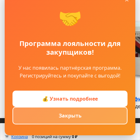
🤝
Программа лояльности для
закупщиков!
У нас появилась партнёрская программа.
Регистрируйтесь и покупайте с выгодой!
Клей Р5 Адефи
💰 Узнать подробнее
Клей Р5 Ад
Закрыть
Благодар...
Войти
Регистрация
Корзина
Каталог
Кабинет
Смотрели
Max/TG
Посмотреть
0
Корзина
0 позиций
на сумму
0 ₽