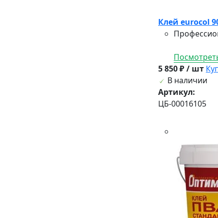
Клей eurocol 90
Профессион
Посмотреть
5 850 ₽ / шт
Ку
В наличии
Артикул:
ЦБ-00016105