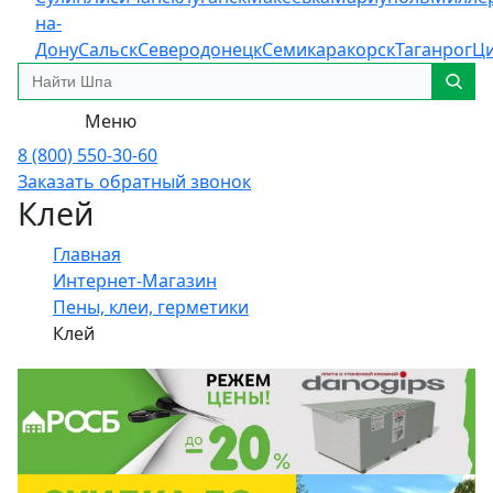
на-
Дону
Сальск
Северодонецк
Семикаракорск
Таганрог
Ц
Меню
8 (800) 550-30-60
Заказать обратный звонок
Клей
Главная
Интернет-Магазин
Пены, клеи, герметики
Клей