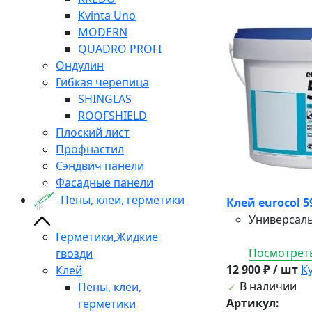
Kvinta Uno
MODERN
QUADRO PROFI
Ондулин
Гибкая черепица
SHINGLAS
ROOFSHIELD
Плоский лист
Профнастил
Сэндвич панели
Фасадные панели
Пены, клеи, герметики
Клей eurocol 59
Универсаль
Герметики,Жидкие
Посмотреть
гвозди
12 900 ₽ / шт
К
Клей
В наличии
Пены, клеи,
Артикул:
герметики