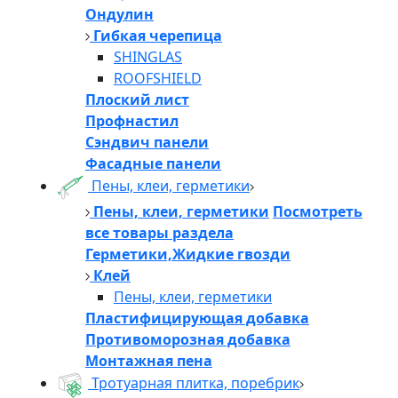
Ондулин
Гибкая черепица
SHINGLAS
ROOFSHIELD
Плоский лист
Профнастил
Сэндвич панели
Фасадные панели
Пены, клеи, герметики
Пены, клеи, герметики
Посмотреть
все товары раздела
Герметики,Жидкие гвозди
Клей
Пены, клеи, герметики
Пластифицирующая добавка
Противоморозная добавка
Монтажная пена
Тротуарная плитка, поребрик