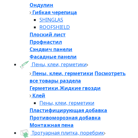
Ондулин
Гибкая черепица
SHINGLAS
ROOFSHIELD
Плоский лист
Профнастил
Сэндвич панели
Фасадные панели
Пены, клеи, герметики
Пены, клеи, герметики
Посмотреть
все товары раздела
Герметики,Жидкие гвозди
Клей
Пены, клеи, герметики
Пластифицирующая добавка
Противоморозная добавка
Монтажная пена
Тротуарная плитка, поребрик