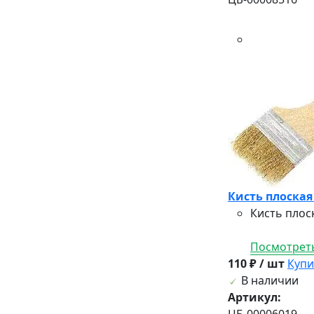
Кисть плоская
Кисть плос
Посмотреть
110 ₽ / шт
Купи
В наличии
Артикул:
ЦБ-00006019