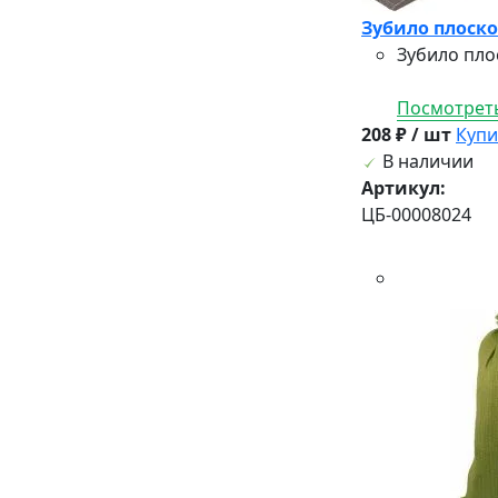
Зубило плоское
Зубило пло
Посмотреть
208 ₽ / шт
Купи
В наличии
Артикул:
ЦБ-00008024