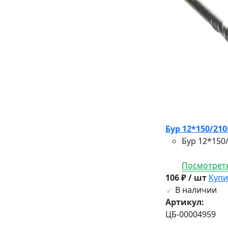
Бур 12*150/21
Бур 12*150
Посмотреть
106 ₽ / шт
Купи
В наличии
Артикул:
ЦБ-00004959