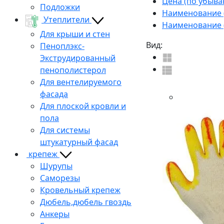
Цена (по убыва
Подложки
Наименование (
Утеплители
Наименование (
Для крыши и стен
Вид:
Пеноплэкс-
Экструдированный
пенополистерол
Для вентелируемого
фасада
Для плоской кровли и
пола
Для системы
штукатурный фасад
крепеж
Шурупы
Саморезы
Кровельный крепеж
Дюбель,дюбель гвоздь
Анкеры