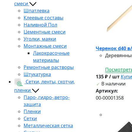
смеси
Шпатлевка
Клеевые составы
Наливной Пол
Цементные смеси
Уголки, маяки
Монтажные смеси
Черенок d40 в
Лакокрасочные
Деревянный
материалы
Ремонтные растворы
Посмотреть
Штукатурка
135 ₽ / шт
Купи
Сетки, ленты, скотчи,
В наличии
пленки
Артикул:
Паро-,гидро-,ветро-
00-00001358
защита
Пленки
Сетки
Металлическая сетка