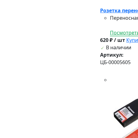
Розетка перено
Переносная
Посмотреть
620 ₽ / шт
Купи
В наличии
Артикул:
ЦБ-00005605