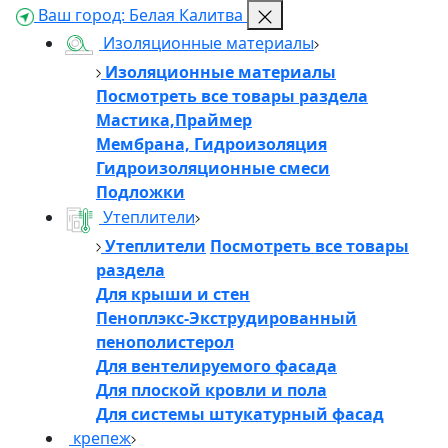
Ваш город:
Белая Калитва
Изоляционные материалы
Изоляционные материалы
Посмотреть все товары раздела
Мастика,Праймер
Мембрана, Гидроизоляция
Гидроизоляционные смеси
Подложки
Утеплители
Утеплители
Посмотреть все товары
раздела
Для крыши и стен
Пеноплэкс-Экструдированный
пенополистерол
Для вентелируемого фасада
Для плоской кровли и пола
Для системы штукатурный фасад
крепеж