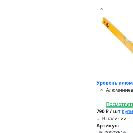
Уровень алюми
Алюминиевы
Посмотреть
790 ₽ / шт
Купи
В наличии
Артикул:
ЦБ-00008516