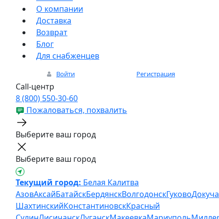
О компании
Доставка
Возврат
Блог
Для снабженцев
Войти
Регистрация
Call-центр
8 (800) 550-30-60
Пожаловаться, похвалить
Выберите ваш город
Выберите ваш город
Текущий город:
Белая Калитва
Азов
Аксай
Батайск
Бердянск
Волгодонск
Гуково
Докуча
Шахтинский
Константиновск
Красный
Сулин
Лисичанск
Луганск
Макеевка
Мариуполь
Милле