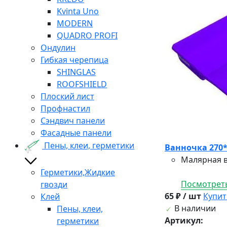
Kvinta Uno
MODERN
QUADRO PROFI
Ондулин
Гибкая черепица
SHINGLAS
ROOFSHIELD
Плоский лист
Профнастил
Сэндвич панели
Фасадные панели
Пены, клеи, герметики
Ванночка 270
Малярная в
Герметики,Жидкие
Посмотреть
гвозди
65 ₽ / шт
Купит
Клей
В наличии
Пены, клеи,
Артикул:
герметики