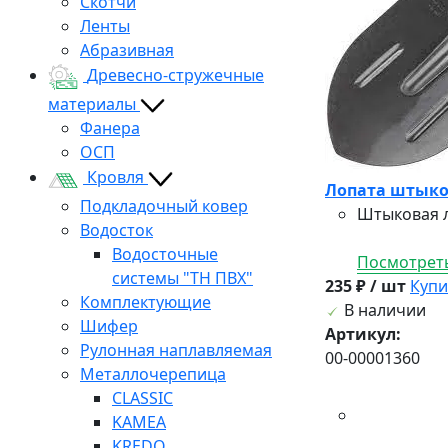
Скотчи
Ленты
Абразивная
Древесно-стружечные
материалы
Фанера
ОСП
Кровля
Лопата штыков
Подкладочный ковер
Штыковая л
Водосток
Водосточные
Посмотреть
системы "ТН ПВХ"
235 ₽ / шт
Купи
Комплектующие
В наличии
Шифер
Артикул:
Рулонная наплавляемая
00-00001360
Металлочерепица
CLASSIC
KAMEA
KREDO