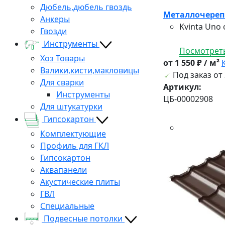
Дюбель,дюбель гвоздь
Металлочерепи
Анкеры
Kvinta Uno
Гвозди
Инструменты
Посмотреть
Хоз Товары
от 1 550 ₽ / м²
Валики,кисти,макловицы
Под заказ от 
Для сварки
Артикул:
Инструменты
ЦБ-00002908
Для штукатурки
Гипсокартон
Комплектующие
Профиль для ГКЛ
Гипсокартон
Аквапанели
Акустические плиты
ГВЛ
Специальные
Подвесные потолки