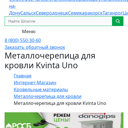
на-
Дону
Сальск
Северодонецк
Семикаракорск
Таганрог
Ц
Меню
8 (800) 550-30-60
Заказать обратный звонок
Металлочерепица для
кровли Kvinta Uno
Главная
Интернет-Магазин
Кровельные материалы
Металлочерепица для кровли
Металлочерепица для кровли Kvinta Uno