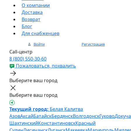
О компании
Доставка
Возврат
Блог
Для снабженцев
Войти
Регистрация
Call-центр
8 (800) 550-30-60
Пожаловаться, похвалить
Выберите ваш город
Выберите ваш город
Текущий город:
Белая Калитва
Азов
Аксай
Батайск
Бердянск
Волгодонск
Гуково
Докуча
Шахтинский
Константиновск
Красный
Сулин
Лисичанск
Луганск
Макеевка
Мариуполь
Милле