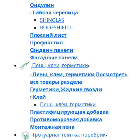
Ондулин
Гибкая черепица
SHINGLAS
ROOFSHIELD
Плоский лист
Профнастил
Сэндвич панели
Фасадные панели
Пены, клеи, герметики
Пены, клеи, герметики
Посмотреть
все товары раздела
Герметики,Жидкие гвозди
Клей
Пены, клеи, герметики
Пластифицирующая добавка
Противоморозная добавка
Монтажная пена
Тротуарная плитка, поребрик