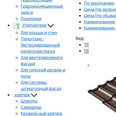
По умолчанию
Гидроизоляционные
Цена (по возра
смеси
Цена (по убыва
Подложки
Наименование (
Утеплители
Наименование (
Для крыши и стен
Вид:
Пеноплэкс-
Экструдированный
пенополистерол
Для вентелируемого
фасада
Для плоской кровли и
пола
Для системы
штукатурный фасад
крепеж
Шурупы
Саморезы
Кровельный крепеж