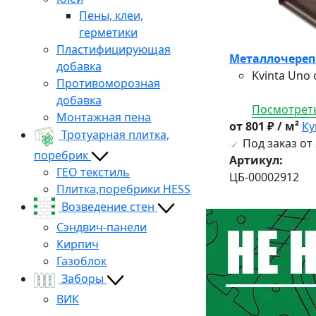
Пены, клеи,
герметики
Пластифицирующая
Металлочерепи
добавка
Kvinta Uno
Противоморозная
добавка
Посмотреть
Монтажная пена
от 801 ₽ / м²
Ку
Тротуарная плитка,
Под заказ от 
поребрик
Артикул:
ГЕО текстиль
ЦБ-00002912
Плитка,поребрики HESS
Возведение стен
Сэндвич-панели
Кирпич
Газоблок
Заборы
ВИК