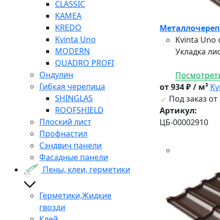
CLASSIC
KAMEA
KREDO
Металлочерепи
Kvinta Uno
Kvinta Uno
MODERN
Укладка лис
QUADRO PROFI
Ондулин
Посмотреть
Гибкая черепица
от 934 ₽ / м²
Ку
SHINGLAS
Под заказ от 
ROOFSHIELD
Артикул:
Плоский лист
ЦБ-00002910
Профнастил
Сэндвич панели
Фасадные панели
Пены, клеи, герметики
Герметики,Жидкие
гвозди
Клей