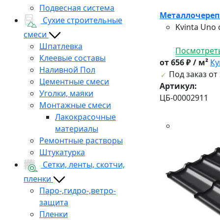
Подвесная система
Металлочерепи
Сухие строительные
Kvinta Uno
смеси
Шпатлевка
Посмотреть
Клеевые составы
от 656 ₽ / м²
Ку
Наливной Пол
Под заказ от 
Цементные смеси
Артикул:
Уголки, маяки
ЦБ-00002911
Монтажные смеси
Лакокрасочные
материалы
Ремонтные растворы
Штукатурка
Сетки, ленты, скотчи,
пленки
Паро-,гидро-,ветро-
защита
Пленки