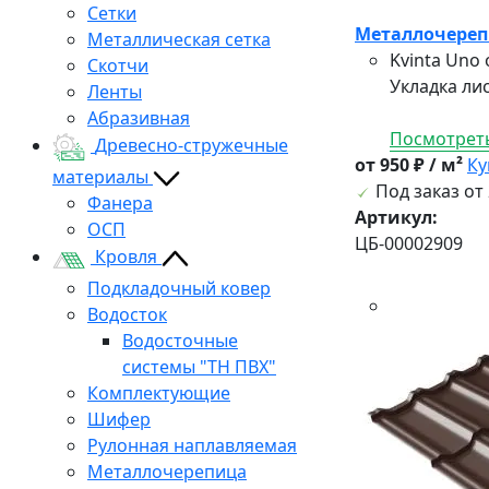
Сетки
Металлочерепи
Металлическая сетка
Kvinta Uno
Скотчи
Укладка лис
Ленты
Абразивная
Посмотреть
Древесно-стружечные
от 950 ₽ / м²
Ку
материалы
Под заказ от 
Фанера
Артикул:
ОСП
ЦБ-00002909
Кровля
Подкладочный ковер
Водосток
Водосточные
системы "ТН ПВХ"
Комплектующие
Шифер
Рулонная наплавляемая
Металлочерепица