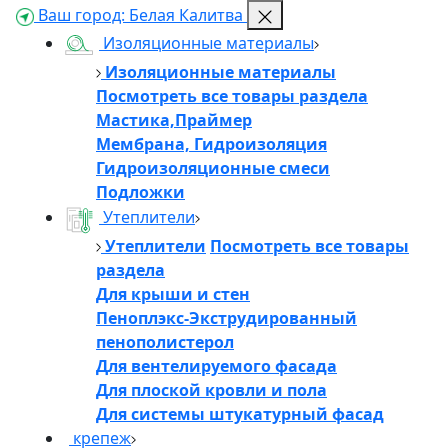
Ваш город:
Белая Калитва
Изоляционные материалы
Изоляционные материалы
Посмотреть все товары раздела
Мастика,Праймер
Мембрана, Гидроизоляция
Гидроизоляционные смеси
Подложки
Утеплители
Утеплители
Посмотреть все товары
раздела
Для крыши и стен
Пеноплэкс-Экструдированный
пенополистерол
Для вентелируемого фасада
Для плоской кровли и пола
Для системы штукатурный фасад
крепеж