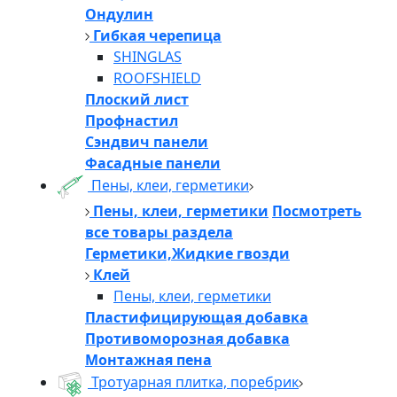
Ондулин
Гибкая черепица
SHINGLAS
ROOFSHIELD
Плоский лист
Профнастил
Сэндвич панели
Фасадные панели
Пены, клеи, герметики
Пены, клеи, герметики
Посмотреть
все товары раздела
Герметики,Жидкие гвозди
Клей
Пены, клеи, герметики
Пластифицирующая добавка
Противоморозная добавка
Монтажная пена
Тротуарная плитка, поребрик