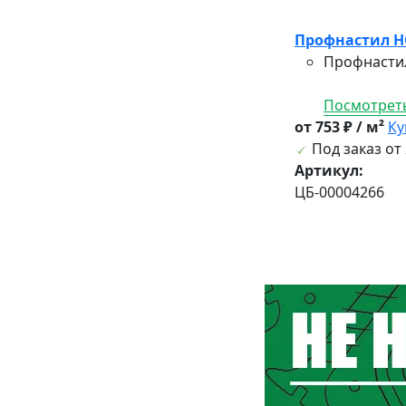
Профнастил HC
Профнастил
Посмотреть
от 753 ₽ / м²
Ку
Под заказ от 
Артикул:
ЦБ-00004266