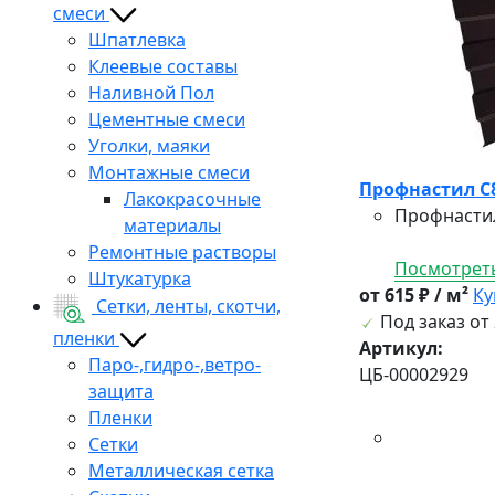
смеси
Шпатлевка
Клеевые составы
Наливной Пол
Цементные смеси
Уголки, маяки
Монтажные смеси
Профнастил C8 
Лакокрасочные
Профнастил
материалы
Ремонтные растворы
Посмотреть
Штукатурка
от 615 ₽ / м²
Ку
Сетки, ленты, скотчи,
Под заказ от 
пленки
Артикул:
Паро-,гидро-,ветро-
ЦБ-00002929
защита
Пленки
Сетки
Металлическая сетка