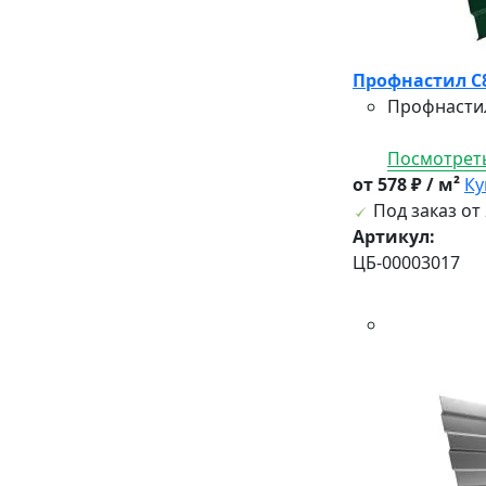
Профнастил C8 
Профнастил
Посмотреть
от 578 ₽ / м²
Ку
Под заказ от 
Артикул:
ЦБ-00003017