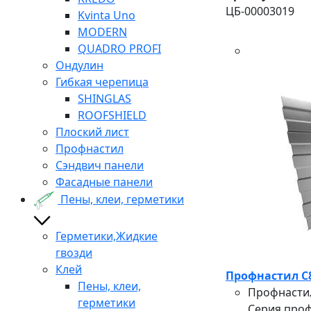
ЦБ-00003019
Kvinta Uno
MODERN
QUADRO PROFI
Ондулин
Гибкая черепица
SHINGLAS
ROOFSHIELD
Плоский лист
Профнастил
Сэндвич панели
Фасадные панели
Пены, клеи, герметики
Герметики,Жидкие
гвозди
Клей
Профнастил С8А
Пены, клеи,
Профнастил
герметики
Серия проф