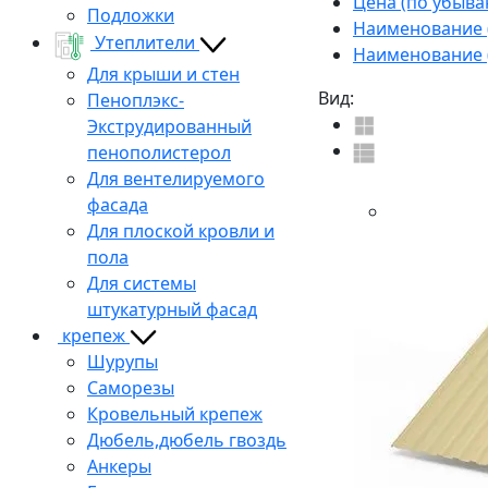
Цена (по убыва
Подложки
Наименование (
Утеплители
Наименование (
Для крыши и стен
Вид:
Пеноплэкс-
Экструдированный
пенополистерол
Для вентелируемого
фасада
Для плоской кровли и
пола
Для системы
штукатурный фасад
крепеж
Шурупы
Саморезы
Кровельный крепеж
Дюбель,дюбель гвоздь
Анкеры