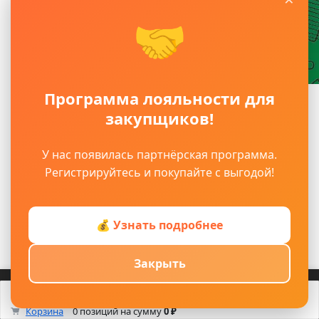
🤝
Программа лояльности для
Главное
закупщиков!
Главная
Каталог
У нас появилась партнёрская программа.
Оплата
Контакты
Регистрируйтесь и покупайте с выгодой!
О компании
Доставка
Возврат
💰 Узнать подробнее
Блог
Для снабженцев
Закрыть
Каталог
Войти
Регистрация
Корзина
Изоляционные материалы
Каталог
Кабинет
Смотрели
Max/TG
0
Корзина
0 позиций
на сумму
0 ₽