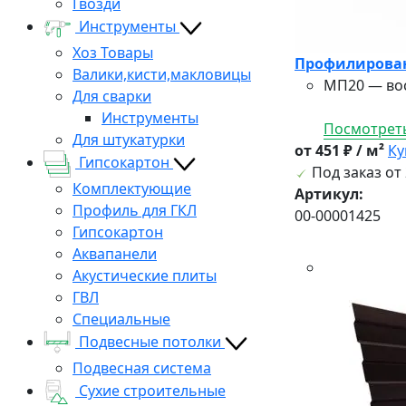
Гвозди
Инструменты
Хоз Товары
Профилированн
Валики,кисти,макловицы
МП20 — вос
Для сварки
Инструменты
Посмотреть
Для штукатурки
от 451 ₽ / м²
Ку
Гипсокартон
Под заказ от 
Комплектующие
Артикул:
Профиль для ГКЛ
00-00001425
Гипсокартон
Аквапанели
Акустические плиты
ГВЛ
Специальные
Подвесные потолки
Подвесная система
Сухие строительные