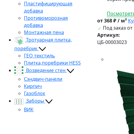
Пластифицирующая
добавка
Посмотреть
Противоморозная
от 368 ₽ / м²
Ку
добавка
Под заказ от 
Монтажная пена
Артикул:
Тротуарная плитка,
ЦБ-00003023
поребрик
ГЕО текстиль
Плитка,поребрики HESS
Возведение стен
Сэндвич-панели
Кирпич
Газоблок
Заборы
ВИК