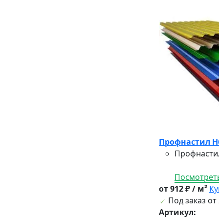
Профнастил H6
Профнастил
Посмотреть
от 912 ₽ / м²
Ку
Под заказ от 
Артикул: