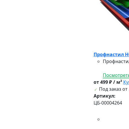
Профнастил HC
Профнастил
Посмотреть
от 499 ₽ / м²
Ку
Под заказ от 
Артикул:
ЦБ-00004264