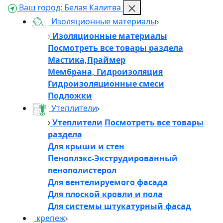
Ваш город:
Белая Калитва
Изоляционные материалы
Изоляционные материалы
Посмотреть все товары раздела
Мастика,Праймер
Мембрана, Гидроизоляция
Гидроизоляционные смеси
Подложки
Утеплители
Утеплители
Посмотреть все товары
раздела
Для крыши и стен
Пеноплэкс-Экструдированный
пенополистерол
Для вентелируемого фасада
Для плоской кровли и пола
Для системы штукатурный фасад
крепеж