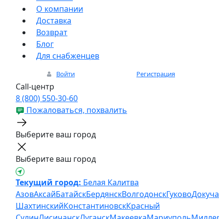
О компании
Доставка
Возврат
Блог
Для снабженцев
Войти
Регистрация
Call-центр
8 (800) 550-30-60
Пожаловаться, похвалить
Выберите ваш город
Выберите ваш город
Текущий город:
Белая Калитва
Азов
Аксай
Батайск
Бердянск
Волгодонск
Гуково
Докуча
Шахтинский
Константиновск
Красный
Сулин
Лисичанск
Луганск
Макеевка
Мариуполь
Милле