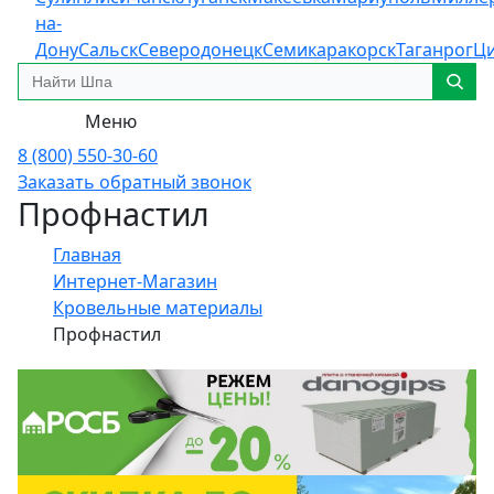
на-
Дону
Сальск
Северодонецк
Семикаракорск
Таганрог
Ц
Меню
8 (800) 550-30-60
Заказать обратный звонок
Профнастил
Главная
Интернет-Магазин
Кровельные материалы
Профнастил