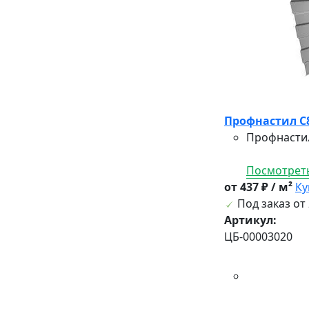
Профнастил С8А
Профнастил
Посмотреть
от 437 ₽ / м²
Ку
Под заказ от 
Артикул:
ЦБ-00003020