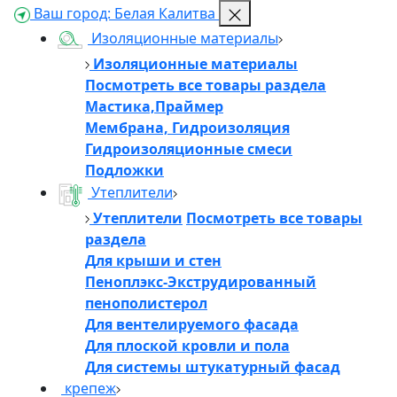
Ваш город:
Белая Калитва
Изоляционные материалы
Изоляционные материалы
Посмотреть все товары раздела
Мастика,Праймер
Мембрана, Гидроизоляция
Гидроизоляционные смеси
Подложки
Утеплители
Утеплители
Посмотреть все товары
раздела
Для крыши и стен
Пеноплэкс-Экструдированный
пенополистерол
Для вентелируемого фасада
Для плоской кровли и пола
Для системы штукатурный фасад
крепеж