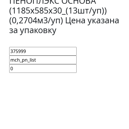
ПЕНОПЛЭКС ОСНОВА
(1185x585x30_(13шт/уп))
(0,2704м3/уп) Цена указана
за упаковку