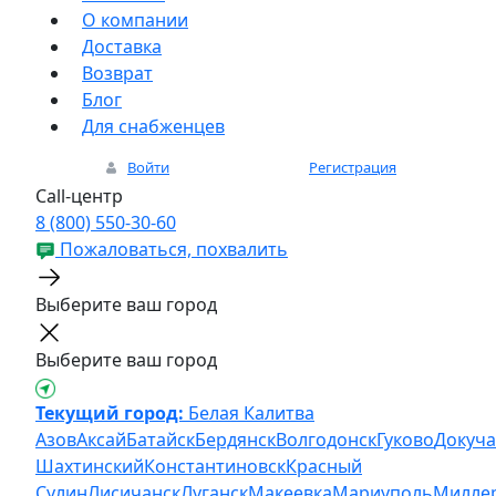
О компании
Доставка
Возврат
Блог
Для снабженцев
Войти
Регистрация
Call-центр
8 (800) 550-30-60
Пожаловаться, похвалить
Выберите ваш город
Выберите ваш город
Текущий город:
Белая Калитва
Азов
Аксай
Батайск
Бердянск
Волгодонск
Гуково
Докуча
Шахтинский
Константиновск
Красный
Сулин
Лисичанск
Луганск
Макеевка
Мариуполь
Милле