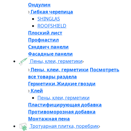
Ондулин
Гибкая черепица
SHINGLAS
ROOFSHIELD
Плоский лист
Профнастил
Сэндвич панели
Фасадные панели
Пены, клеи, герметики
Пены, клеи, герметики
Посмотреть
все товары раздела
Герметики,Жидкие гвозди
Клей
Пены, клеи, герметики
Пластифицирующая добавка
Противоморозная добавка
Монтажная пена
Тротуарная плитка, поребрик