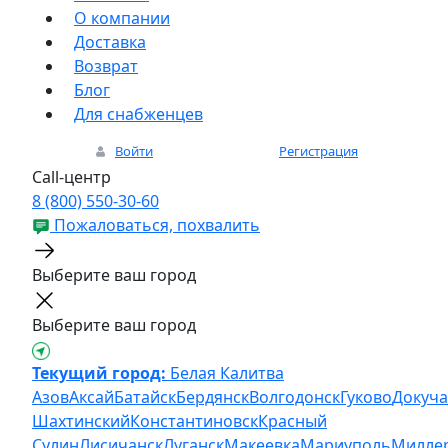
О компании
Доставка
Возврат
Блог
Для снабженцев
Войти
Регистрация
Call-центр
8 (800) 550-30-60
Пожаловаться, похвалить
Выберите ваш город
Выберите ваш город
Текущий город:
Белая Калитва
Азов
Аксай
Батайск
Бердянск
Волгодонск
Гуково
Докуча
Шахтинский
Константиновск
Красный
Сулин
Лисичанск
Луганск
Макеевка
Мариуполь
Милле