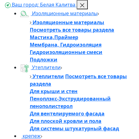
Ваш город:
Белая Калитва
Изоляционные материалы
Изоляционные материалы
Посмотреть все товары раздела
Мастика,Праймер
Мембрана, Гидроизоляция
Гидроизоляционные смеси
Подложки
Утеплители
Утеплители
Посмотреть все товары
раздела
Для крыши и стен
Пеноплэкс-Экструдированный
пенополистерол
Для вентелируемого фасада
Для плоской кровли и пола
Для системы штукатурный фасад
крепеж