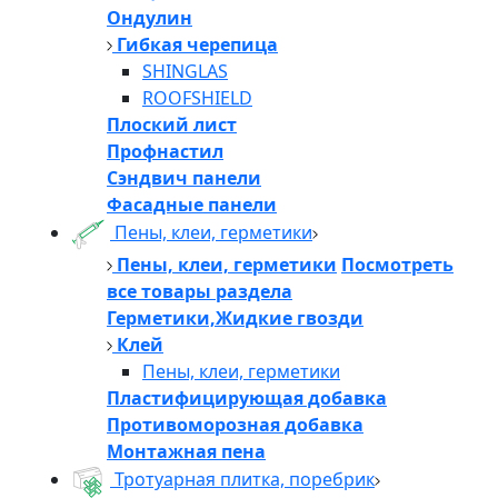
Ондулин
Гибкая черепица
SHINGLAS
ROOFSHIELD
Плоский лист
Профнастил
Сэндвич панели
Фасадные панели
Пены, клеи, герметики
Пены, клеи, герметики
Посмотреть
все товары раздела
Герметики,Жидкие гвозди
Клей
Пены, клеи, герметики
Пластифицирующая добавка
Противоморозная добавка
Монтажная пена
Тротуарная плитка, поребрик