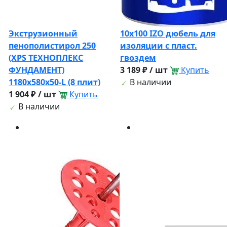
Экструзионный
10х100 IZO дюбель для
пенополистирол 250
изоляции с пласт.
(XPS ТЕХНОПЛЕКС
гвоздем
ФУНДАМЕНТ)
3 189 ₽ / шт
Купить
1180х580х50-L (8 плит)
В наличии
1 904 ₽ / шт
Купить
В наличии