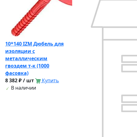
10*140 IZМ Дюбель для
изоляции с
металлическим
гвоздем т-к (1000
фасовка)
8 382 ₽ / шт
Купить
В наличии