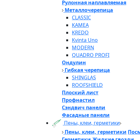
Рулонная наплавляемая
Металлочерепица
CLASSIC
KAMEA
KREDO
Kvinta Uno
MODERN
QUADRO PROFI
Ондулин
Гибкая черепица
SHINGLAS
ROOFSHIELD
Плоский лист
Профнастил
Сэндвич панели
Фасадные панели
Пены, клеи, герметики
Пены, клеи, герметики
Посм
Герметики,Жидкие гвозди