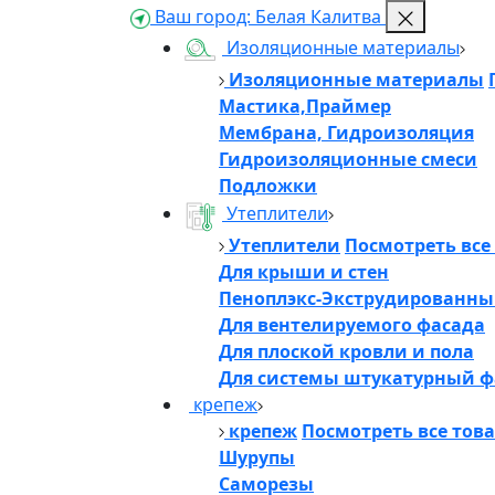
Ваш город:
Белая Калитва
Изоляционные материалы
Изоляционные материалы
Мастика,Праймер
Мембрана, Гидроизоляция
Гидроизоляционные смеси
Подложки
Утеплители
Утеплители
Посмотреть все
Для крыши и стен
Пеноплэкс-Экструдированны
Для вентелируемого фасада
Для плоской кровли и пола
Для системы штукатурный ф
крепеж
крепеж
Посмотреть все тов
Шурупы
Саморезы