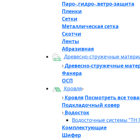
Паро-,гидро-,ветро-защита
Пленки
Сетки
Металлическая сетка
Скотчи
Ленты
Абразивная
Древесно-стружечные матери
Древесно-стружечные мате
Фанера
ОСП
Кровля
Кровля
Посмотреть все тов
Подкладочный ковер
Водосток
Водосточные системы "ТН 
Комплектующие
Шифер