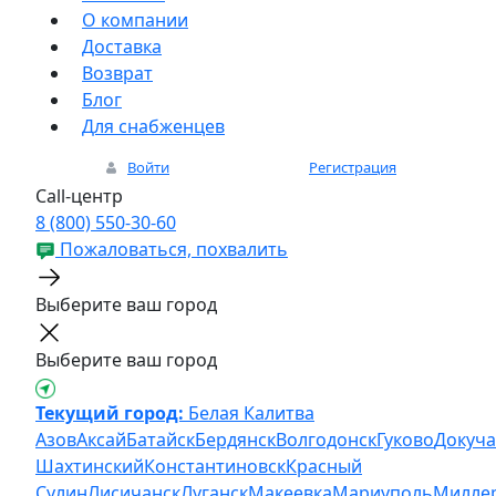
О компании
Доставка
Возврат
Блог
Для снабженцев
Войти
Регистрация
Call-центр
8 (800) 550-30-60
Пожаловаться, похвалить
Выберите ваш город
Выберите ваш город
Текущий город:
Белая Калитва
Азов
Аксай
Батайск
Бердянск
Волгодонск
Гуково
Докуча
Шахтинский
Константиновск
Красный
Сулин
Лисичанск
Луганск
Макеевка
Мариуполь
Милле