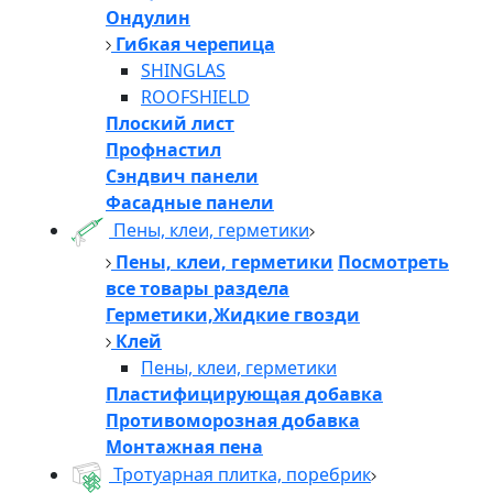
Ондулин
Гибкая черепица
SHINGLAS
ROOFSHIELD
Плоский лист
Профнастил
Сэндвич панели
Фасадные панели
Пены, клеи, герметики
Пены, клеи, герметики
Посмотреть
все товары раздела
Герметики,Жидкие гвозди
Клей
Пены, клеи, герметики
Пластифицирующая добавка
Противоморозная добавка
Монтажная пена
Тротуарная плитка, поребрик