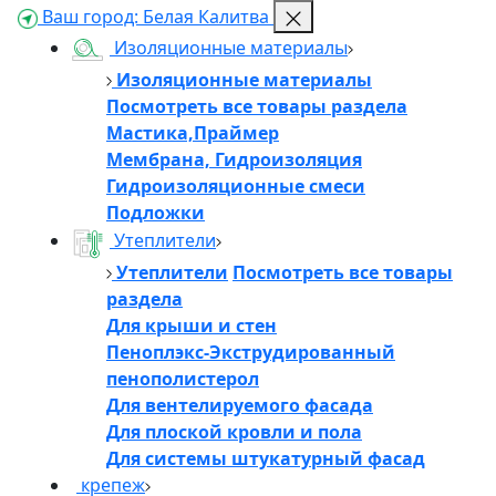
Ваш город:
Белая Калитва
Изоляционные материалы
Изоляционные материалы
Посмотреть все товары раздела
Мастика,Праймер
Мембрана, Гидроизоляция
Гидроизоляционные смеси
Подложки
Утеплители
Утеплители
Посмотреть все товары
раздела
Для крыши и стен
Пеноплэкс-Экструдированный
пенополистерол
Для вентелируемого фасада
Для плоской кровли и пола
Для системы штукатурный фасад
крепеж