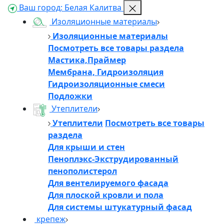
Ваш город:
Белая Калитва
Изоляционные материалы
Изоляционные материалы
👋
Посмотреть все товары раздела
Мастика,Праймер
Добро пожаловать!
Мембрана, Гидроизоляция
Гидроизоляционные смеси
Напишите нам, и мы обязательно вам ответим
Подложки
Утеплители
Утеплители
Посмотреть все товары
раздела
Для крыши и стен
Пеноплэкс-Экструдированный
пенополистерол
Для вентелируемого фасада
Для плоской кровли и пола
Для системы штукатурный фасад
крепеж