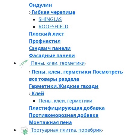
Ондулин
Гибкая черепица
SHINGLAS
ROOFSHIELD
Плоский лист
Профнастил
Сэндвич панели
Фасадные панели
Пены, клеи, герметики
Пены, клеи, герметики
Посмотреть
все товары раздела
Герметики,Жидкие гвозди
Клей
Пены, клеи, герметики
Пластифицирующая добавка
Противоморозная добавка
Монтажная пена
Тротуарная плитка, поребрик