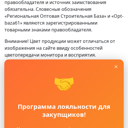
правообладателя и источник заимствования
обязательна. Словесные обозначения
«Региональная Оптовая Строительная База» и «Opt-
baza61» являются зарегистрированными
товарными знаками правообладателя.
Внимание! Цвет продукции может отличаться от
изображения на сайте ввиду особенностей
цветопередачи монитора и восприятия.
×
Сайт
www.opt-baza61.ru
носит исключительно
информационный характер и ни при каких условиях
🤝
не является публичной офертой, определяемой
положениями ГК РФ. Для получения подробной
информации о наличии, видах, характеристиках и
стоимости материалов, пожалуйста, обращайтесь в
Программа лояльности для
офисы продаж.
закупщиков!
Политика защиты и обработки персональных
данных
Пользовательское соглашение