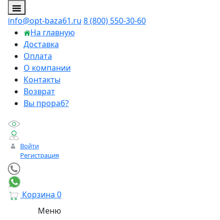
info@opt-baza61.ru
8 (800) 550-30-60
На главную
Доставка
Оплата
О компании
Контакты
Возврат
Вы прораб?
Войти
Регистрация
Корзина
0
Личный менеджер
Меню
Онлайн