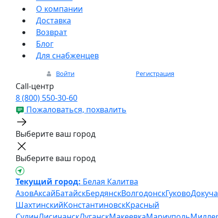
О компании
Доставка
Возврат
Блог
Для снабженцев
Войти
Регистрация
Call-центр
8 (800) 550-30-60
Пожаловаться, похвалить
Выберите ваш город
Выберите ваш город
Текущий город:
Белая Калитва
Азов
Аксай
Батайск
Бердянск
Волгодонск
Гуково
Докуча
Шахтинский
Константиновск
Красный
Сулин
Лисичанск
Луганск
Макеевка
Мариуполь
Милле