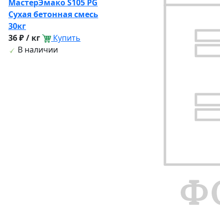
МастерЭмако S105 PG
Сухая бетонная смесь
30кг
36 ₽ / кг
Купить
В наличии