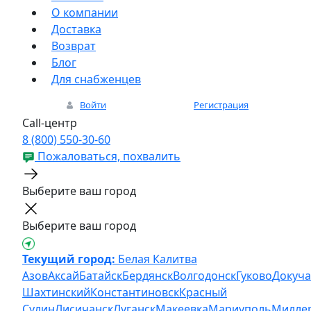
О компании
Доставка
Возврат
Блог
Для снабженцев
Войти
Регистрация
Call-центр
8 (800) 550-30-60
Пожаловаться, похвалить
Выберите ваш город
Выберите ваш город
Текущий город:
Белая Калитва
Азов
Аксай
Батайск
Бердянск
Волгодонск
Гуково
Докуча
Шахтинский
Константиновск
Красный
Сулин
Лисичанск
Луганск
Макеевка
Мариуполь
Милле