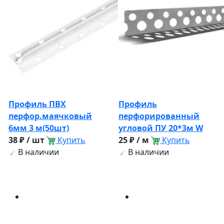
Профиль ПВХ
Профиль
перфор.маячковый
перфорированный
6мм 3 м(50шт)
угловой ПУ 20*3м W
38 ₽ / шт
Купить
25 ₽ / м
Купить
В наличии
В наличии