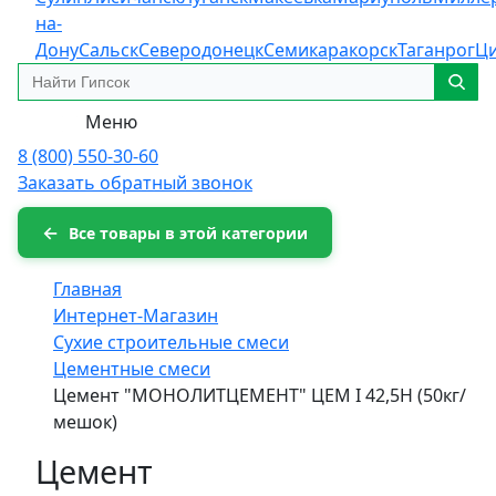
на-
Дону
Сальск
Северодонецк
Семикаракорск
Таганрог
Ц
Меню
8 (800) 550-30-60
Заказать обратный звонок
Все товары в этой категории
Главная
Интернет-Магазин
Сухие строительные смеси
Цементные смеси
Цемент "МОНОЛИТЦЕМЕНТ" ЦЕМ I 42,5Н (50кг/
мешок)
Цемент