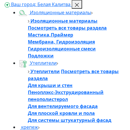
Ваш город:
Белая Калитва
Изоляционные материалы
Изоляционные материалы
Посмотреть все товары раздела
Мастика,Праймер
Мембрана, Гидроизоляция
Гидроизоляционные смеси
Подложки
Утеплители
Утеплители
Посмотреть все товары
раздела
Для крыши и стен
Пеноплэкс-Экструдированный
пенополистерол
Для вентелируемого фасада
Для плоской кровли и пола
Для системы штукатурный фасад
крепеж