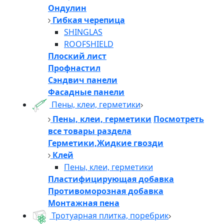
Ондулин
Гибкая черепица
SHINGLAS
ROOFSHIELD
Плоский лист
Профнастил
Сэндвич панели
Фасадные панели
Пены, клеи, герметики
Пены, клеи, герметики
Посмотреть
все товары раздела
Герметики,Жидкие гвозди
Клей
Пены, клеи, герметики
Пластифицирующая добавка
Противоморозная добавка
Монтажная пена
Тротуарная плитка, поребрик