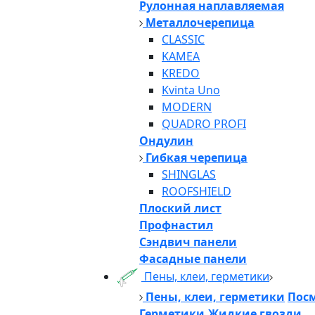
Рулонная наплавляемая
Металлочерепица
CLASSIC
KAMEA
KREDO
Kvinta Uno
MODERN
QUADRO PROFI
Ондулин
Гибкая черепица
SHINGLAS
ROOFSHIELD
Плоский лист
Профнастил
Сэндвич панели
Фасадные панели
Пены, клеи, герметики
Пены, клеи, герметики
Посм
Герметики,Жидкие гвозди