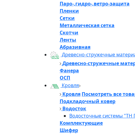
Паро-,гидро-,ветро-защита
Пленки
Сетки
Металлическая сетка
Скотчи
Ленты
Абразивная
Древесно-стружечные матери
Древесно-стружечные мате
Фанера
ОСП
Кровля
Кровля
Посмотреть все тов
Подкладочный ковер
Водосток
Водосточные системы "ТН 
Комплектующие
Шифер