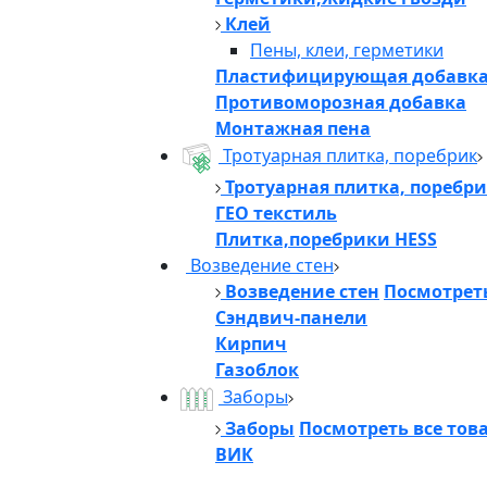
Клей
Пены, клеи, герметики
Пластифицирующая добавк
Противоморозная добавка
Монтажная пена
Тротуарная плитка, поребрик
Тротуарная плитка, поребр
ГЕО текстиль
Плитка,поребрики HESS
Возведение стен
Возведение стен
Посмотреть
Сэндвич-панели
Кирпич
Газоблок
Заборы
Заборы
Посмотреть все тов
ВИК