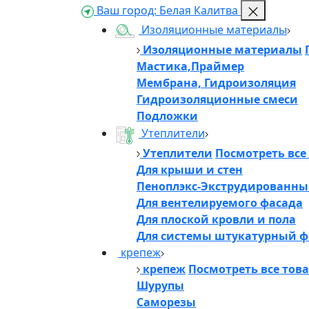
Ваш город:
Белая Калитва
Изоляционные материалы
Изоляционные материалы
Мастика,Праймер
Мембрана, Гидроизоляция
Гидроизоляционные смеси
Подложки
Утеплители
Утеплители
Посмотреть все
Для крыши и стен
Пеноплэкс-Экструдированны
Для вентелируемого фасада
Для плоской кровли и пола
Для системы штукатурный ф
крепеж
крепеж
Посмотреть все тов
Шурупы
Саморезы